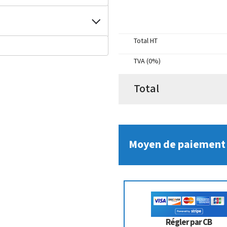
Total HT
TVA (0%)
Total
Moyen de paiement
Régler par CB