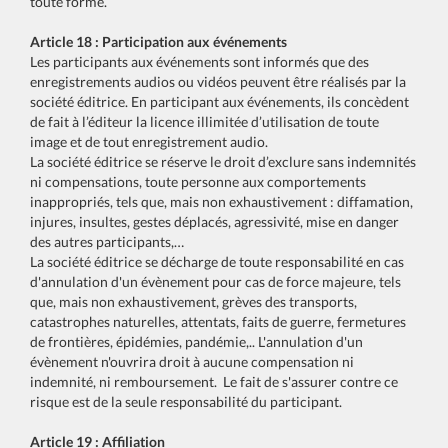
toute forme.
Article 18 : Participation aux événements
Les participants aux événements sont informés que des
enregistrements audios ou vidéos peuvent être réalisés par la
société éditrice. En participant aux événements, ils concèdent
de fait à l’éditeur la licence illimitée d’utilisation de toute
image et de tout enregistrement audio.
La société éditrice se réserve le droit d’exclure sans indemnités
ni compensations, toute personne aux comportements
inappropriés, tels que, mais non exhaustivement : diffamation,
injures, insultes, gestes déplacés, agressivité, mise en danger
des autres participants,…
La société éditrice se décharge de toute responsabilité en cas
d'annulation d'un évènement pour cas de force majeure, tels
que, mais non exhaustivement, grèves des transports,
catastrophes naturelles, attentats, faits de guerre, fermetures
de frontières, épidémies, pandémie,.. L'annulation d'un
évènement n'ouvrira droit à aucune compensation ni
indemnité, ni remboursement. Le fait de s'assurer contre ce
risque est de la seule responsabilité du participant.
Article 19 : Affiliation